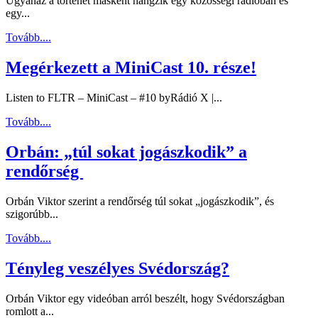
Ugyanaz a történet másként hangzik egy közösségi rádióban és
egy...
Tovább....
Megérkezett a MiniCast 10. része!
Listen to FLTR – MiniCast – #10 byRádió X |...
Tovább....
Orbán: „túl sokat jogászkodik” a
rendőrség
Orbán Viktor szerint a rendőrség túl sokat „jogászkodik”, és
szigorúbb...
Tovább....
Tényleg veszélyes Svédország?
Orbán Viktor egy videóban arról beszélt, hogy Svédországban
romlott a...