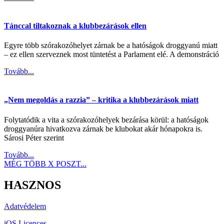
Tánccal tiltakoznak a klubbezárások ellen
Egyre több szórakozóhelyet zárnak be a hatóságok droggyanú miatt
– ez ellen szerveznek most tüntetést a Parlament elé. A demonstráció
Tovább...
„Nem megoldás a razzia” – kritika a klubbezárások miatt
Folytatódik a vita a szórakozóhelyek bezárása körül: a hatóságok
droggyanúra hivatkozva zárnak be klubokat akár hónapokra is.
Sárosi Péter szerint
Tovább...
MÉG TÖBB X POSZT...
HASZNOS
Adatvédelem
iOS Licences