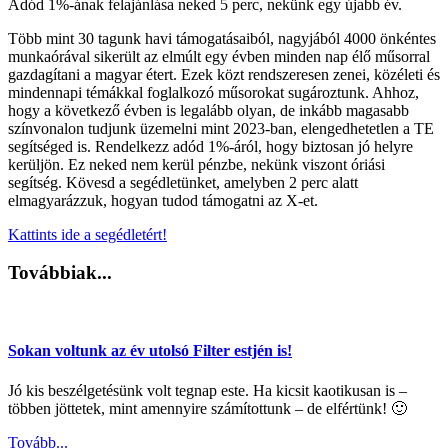
Adód 1%-ának felajánlása neked 5 perc, nekünk egy újabb év.
Több mint 30 tagunk havi támogatásaiból, nagyjából 4000 önkéntes
munkaórával sikerült az elmúlt egy évben minden nap élő műsorral
gazdagítani a magyar étert. Ezek közt rendszeresen zenei, közéleti és
mindennapi témákkal foglalkozó műsorokat sugároztunk. Ahhoz,
hogy a következő évben is legalább olyan, de inkább magasabb
színvonalon tudjunk üzemelni mint 2023-ban, elengedhetetlen a TE
segítséged is. Rendelkezz adód 1%-áról, hogy biztosan jó helyre
kerüljön. Ez neked nem kerül pénzbe, nekünk viszont óriási
segítség. Kövesd a segédletünket, amelyben 2 perc alatt
elmagyarázzuk, hogyan tudod támogatni az X-et.
Kattints ide a segédletért!
Továbbiak...
Sokan voltunk az év utolsó Filter estjén is!
Jó kis beszélgetésünk volt tegnap este. Ha kicsit kaotikusan is –
többen jöttetek, mint amennyire számítottunk – de elfértünk! 🙂
Tovább...