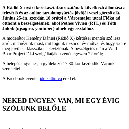
A Rádió X nyári kerekasztal-sorozatának következő állomása a
televízió és az online tartalomgyártás jövőjét veszi górcső alá.
Június 25-én, szerdán 18 órától a Városmajor utcai Fióka ad
otthont a beszélgetésnek, ahol Pethes Vivien (RTL) és Tóth
Jakab (újságíró, youtuber) ülnek egy asztalhoz.
A moderátor Kemény Dániel (Rádió X) kérdései mentén szó lesz
arról, mit nézünk most, mit fogunk nézni öt év múlva, és hogy van-e
még jövője a klasszikus televíziónak. A beszélgetés után a Wild
Boar Project DJ-i szolgáltatják a zenét egészen 22 óráig.
A belépés ingyenes, a gyülekező 17:30-kor kezdődik. Várunk
szeretettel!
A Facebook eventet
ide kattintva
éred el.
NEKED INGYEN VAN, MI EGY ÉVIG
SZÓLUNK BELŐLE