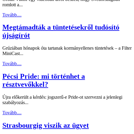
romlott a...
Tovább....
Megtámadták a tüntetésekről tudósító
újságírót
Grúziában hónapok óta tartanak kormányellenes tüntetések – a Filter
MiniCast...
Tovább....
Pécsi Pride: mi történhet a
résztvevőkkel?
Újra előkerült a kérdés: jogszerű-e Pride-ot szervezni a jelenlegi
szabályozás...
Tovább....
Strasbourgig viszik az ügyet