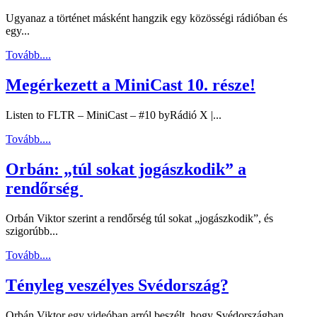
Ugyanaz a történet másként hangzik egy közösségi rádióban és
egy...
Tovább....
Megérkezett a MiniCast 10. része!
Listen to FLTR – MiniCast – #10 byRádió X |...
Tovább....
Orbán: „túl sokat jogászkodik” a
rendőrség
Orbán Viktor szerint a rendőrség túl sokat „jogászkodik”, és
szigorúbb...
Tovább....
Tényleg veszélyes Svédország?
Orbán Viktor egy videóban arról beszélt, hogy Svédországban