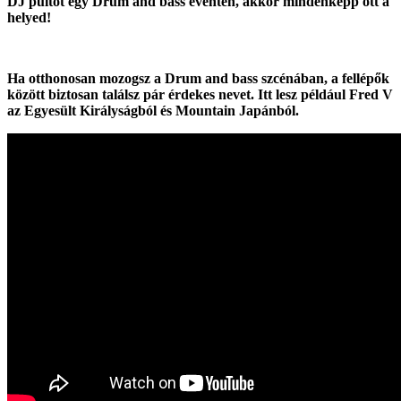
DJ pultot egy Drum and bass eventen, akkor mindenképp ott a
helyed!
Ha otthonosan mozogsz a Drum and bass
szcénában, a fellépők
között biztosan találsz pár érdekes nevet. Itt lesz például Fred V
az Egyesült Királyságból és Mountain Japánból.