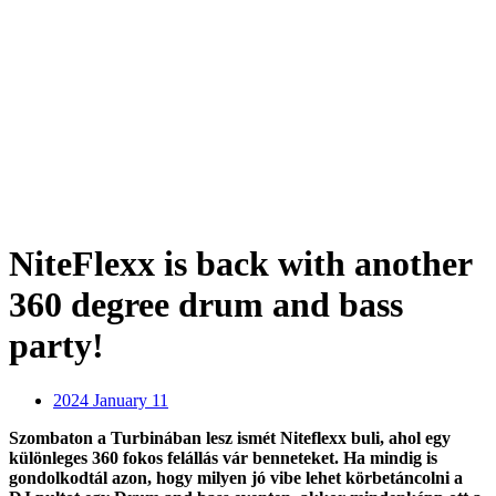
NiteFlexx is back with another
360 degree drum and bass
party!
2024 January 11
Szombaton a Turbinában lesz ismét Niteflexx buli, ahol egy
különleges 360 fokos felállás vár benneteket. Ha mindig is
gondolkodtál azon, hogy milyen jó vibe lehet körbetáncolni a