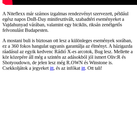
A Niteflexx már számos izgalmas rendezvényt szervezett, például
egész napos DnB-Day minifesztivált, szabadtéri eseményeket a
Vajdahunyad várában, valamint egy biciklis, riksán zenélgetős
felvonulást Budapesten.
A mostani buli is biztosan ott lesz a különleges események sorában,
ez a 360 fokos hangulat ugyanis garantálja az élményt. A házigazda
ráadásul az egyik kedvenc Rádió X-es arcotok, Bug lesz. Mellette a
kör közepére áll még a szintén az adásokból jól ismert Oliv:R és
Shotyoudown, de jelen lesz még R.OWN és Winstone is.
Csekkoljátok a jegyeket
itt
, és az infókat
itt
. Ott tali!