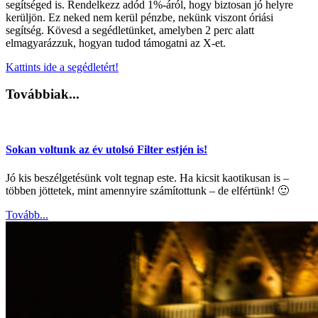
segítséged is. Rendelkezz adód 1%-áról, hogy biztosan jó helyre
kerüljön. Ez neked nem kerül pénzbe, nekünk viszont óriási
segítség. Kövesd a segédletünket, amelyben 2 perc alatt
elmagyarázzuk, hogyan tudod támogatni az X-et.
Kattints ide a segédletért!
Továbbiak...
Sokan voltunk az év utolsó Filter estjén is!
Jó kis beszélgetésünk volt tegnap este. Ha kicsit kaotikusan is –
többen jöttetek, mint amennyire számítottunk – de elfértünk! 🙂
Tovább...