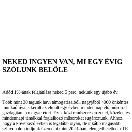
NEKED INGYEN VAN, MI EGY ÉVIG
SZÓLUNK BELŐLE
Adód 1%-ának felajánlása neked 5 perc, nekünk egy újabb év.
Több mint 30 tagunk havi támogatásaiból, nagyjából 4000 önkéntes
munkaórával sikerült az elmúlt egy évben minden nap élő műsorral
gazdagítani a magyar étert. Ezek közt rendszeresen zenei, közéleti és
mindennapi témákkal foglalkozó műsorokat sugároztunk. Ahhoz,
hogy a következő évben is legalább olyan, de inkább magasabb
színvonalon tudjunk üzemelni mint 2023-ban, elengedhetetlen a TE