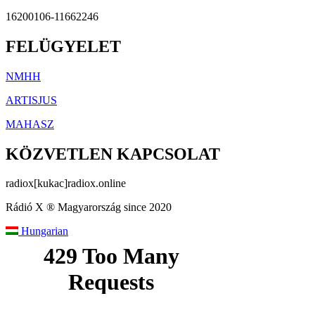
16200106-11662246
FELÜGYELET
NMHH
ARTISJUS
MAHASZ
KÖZVETLEN KAPCSOLAT
radiox[kukac]radiox.online
Rádió X ® Magyarország since 2020
Hungarian