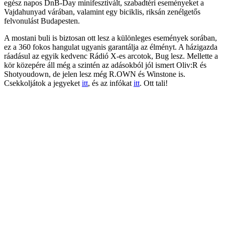
egész napos DnB-Day minifesztivált, szabadtéri eseményeket a
Vajdahunyad várában, valamint egy biciklis, riksán zenélgetős
felvonulást Budapesten.
A mostani buli is biztosan ott lesz a különleges események sorában,
ez a 360 fokos hangulat ugyanis garantálja az élményt. A házigazda
ráadásul az egyik kedvenc Rádió X-es arcotok, Bug lesz. Mellette a
kör közepére áll még a szintén az adásokból jól ismert Oliv:R és
Shotyoudown, de jelen lesz még R.OWN és Winstone is.
Csekkoljátok a jegyeket
itt
, és az infókat
itt
. Ott tali!