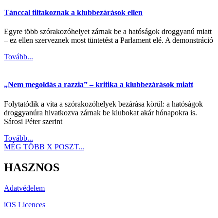
Tánccal tiltakoznak a klubbezárások ellen
Egyre több szórakozóhelyet zárnak be a hatóságok droggyanú miatt
– ez ellen szerveznek most tüntetést a Parlament elé. A demonstráció
Tovább...
„Nem megoldás a razzia” – kritika a klubbezárások miatt
Folytatódik a vita a szórakozóhelyek bezárása körül: a hatóságok
droggyanúra hivatkozva zárnak be klubokat akár hónapokra is.
Sárosi Péter szerint
Tovább...
MÉG TÖBB X POSZT...
HASZNOS
Adatvédelem
iOS Licences