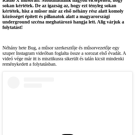
Rádió X műsorán! Mondhatnánk nagyon elcsépelten, hogy
sokan kértétek. De az igazság az, hogy ezt tényleg sokan
kértétek, hisz a műsor már az első néhány rész alatt komoly
közösséget épített és pillanatok alatt a magyarországi
underground szcéna meghatározó hangja lett. Alig várjuk a
folytatást!
Néhány hete Bug, a műsor szerkesztője és műsorvezetője egy
szuper Instagram videóban foglalta össze a sorozat első évadát. A
videó vége már itt is misztikusra sikerült és talán kicsit mindenki
reménykedett a folytatásban.