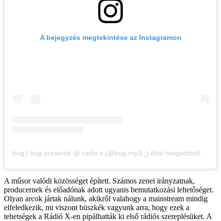
A bejegyzés megtekintése az Instagramon
bug | bug presents @ radio x (@bug.mp3_) által megosztott bejegyzés
A műsor valódi közösséget épített. Számos zenei irányzatnak,
producernek és előadónak adott ugyanis bemutatkozási lehetőséget.
Olyan arcok jártak nálunk, akikről valahogy a mainstream mindig
elfeledkezik, mi viszont büszkék vagyunk arra, hogy ezek a
tehetségek a Rádió X-en pipálhatták ki első rádiós szereplésüket. A