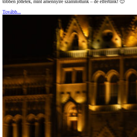
többen jöttetek, mint amennyire számítottunk – de elfértünk! 🙂
Tovább...