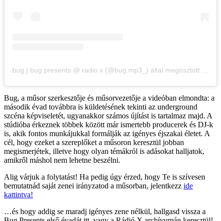
bug | bug presents @ radio x (@bug.mp3_) által megosztott bejegyzés
Bug, a műsor szerkesztője és műsorvezetője a videóban elmondta: a
második évad továbbra is küldetésének tekinti az underground
szcéna képviseletét, ugyanakkor számos újítást is tartalmaz majd. A
stúdióba érkeznek többek között már ismertebb producerek és DJ-k
is, akik fontos munkájukkal formálják az igényes éjszakai életet. A
cél, hogy ezeket a szereplőket a műsoron keresztül jobban
megismerjétek, illetve hogy olyan témákról is adásokat halljatok,
amikről máshol nem lehetne beszélni.
Alig várjuk a folytatást! Ha pedig úgy érzed, hogy Te is szívesen
bemutatnád saját zenei irányzatod a műsorban, jelentkezz
ide
kattintva!
…és hogy addig se maradj igényes zene nélkül, hallgasd vissza a
Bug Presents első évadát itt, vagy a Rádió X archívumán keresztül!