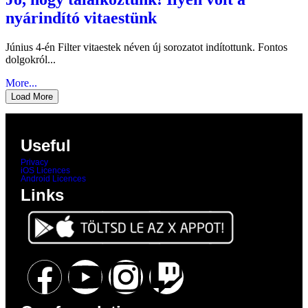
nyárindító vitaestünk
Június 4-én Filter vitaestek néven új sorozatot indítottunk. Fontos
dolgokról...
More...
Load More
Useful
Privacy
iOS Licences
Android Licences
Links