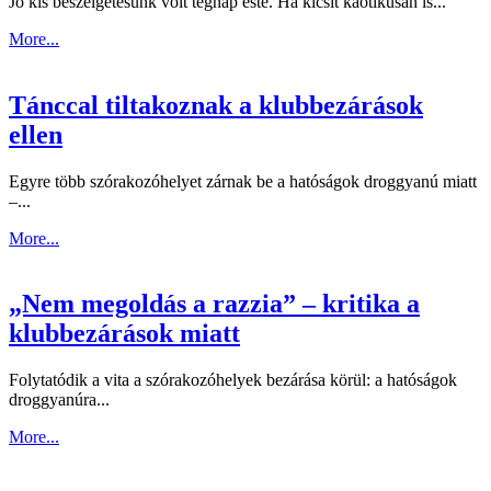
Jó kis beszélgetésünk volt tegnap este. Ha kicsit kaotikusan is...
More...
Tánccal tiltakoznak a klubbezárások
ellen
Egyre több szórakozóhelyet zárnak be a hatóságok droggyanú miatt
–...
More...
„Nem megoldás a razzia” – kritika a
klubbezárások miatt
Folytatódik a vita a szórakozóhelyek bezárása körül: a hatóságok
droggyanúra...
More...