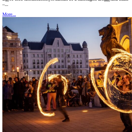
–...
More...